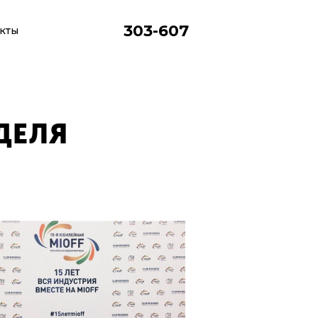
303-607
кты
инг
ДЕЛЯ