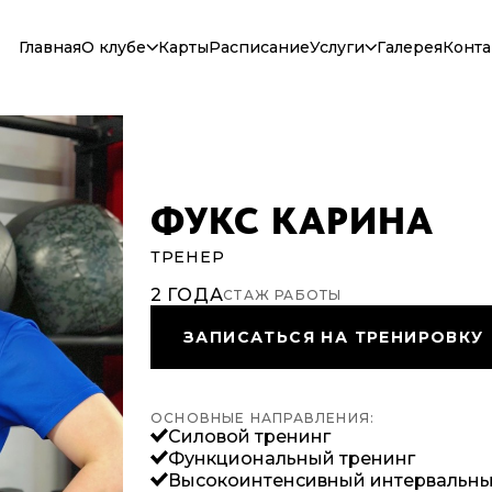
Главная
О клубе
Карты
Расписание
Услуги
Галерея
Конта
Зоны и направления
Персональный трен
Тренеры
Тренажёрный зал
Администрация
Групповой тренинг
Отзывы
Бойцовский клуб
Бассейн
ФУКС КАРИНА
ТРЕНЕР
2 ГОДА
СТАЖ РАБОТЫ
ЗАПИСАТЬСЯ НА ТРЕНИРОВКУ
ОСНОВНЫЕ НАПРАВЛЕНИЯ:
Силовой тренинг
Функциональный тренинг
Высокоинтенсивный интервальны