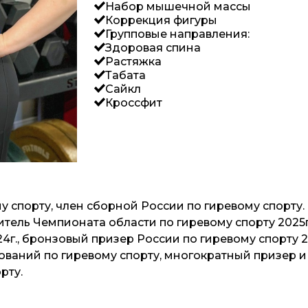
Набор мышечной массы
Коррекция фигуры
Групповые направления:
Здоровая спина
Растяжка
Табата
Сайкл
Кроссфит
у спорту, член сборной России по гиревому спорту.
дитель Чемпионата области по гиревому спорту 2025
24г., бронзовый призер России по гиревому спорту 
ваний по гиревому спорту, многократный призер и
рту.