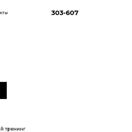
303-607
кты
инг
й тренинг