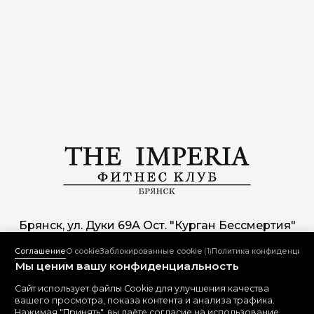
Брянск, ул. Дуки 69А Ост. "Курган Бессмертия"
Соглашение
О cookie
Заблокированные cookie
(1)
Политика конфиденциал
+7 (4832)30-36-07
|
30-36-30
Мы ценим вашу конфиденциальность
imperia-op@yandex.ru
Сайт использует файлы Cookie для улучшения качества
вашего просмотра, показа контента и анализа трафика.
Все права защищены 2013-2026 © Фитнес-клуб «THE IMPERIA»
Нажимая "Принять", вы даёте согласие на использование